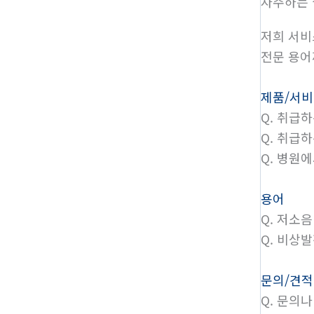
자주하는
저희 서비
전문 용어
제품/서
Q.
취급하
Q.
취급하
Q.
병원에
용어
Q.
저소음
Q.
비상발
문의/견적
Q.
문의나