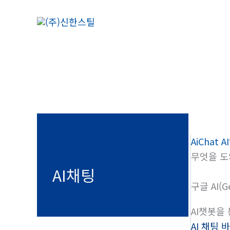
콘
텐
츠
로
건
너
뛰
기
AiChat AI
무엇을 도
AI채팅
구글 AI(G
AI챗봇을
AI 채팅