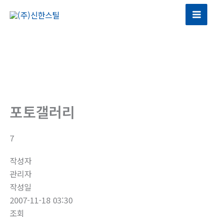
콘
텐
Mai
츠
Men
로
건
너
뛰
기
포토갤러리
7
작성자
관리자
작성일
2007-11-18 03:30
조회