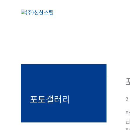
콘
텐
츠
로
건
너
뛰
기
포토갤러리
2