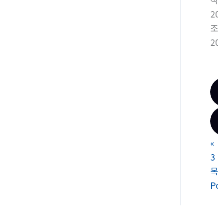
2
2
«
3
P