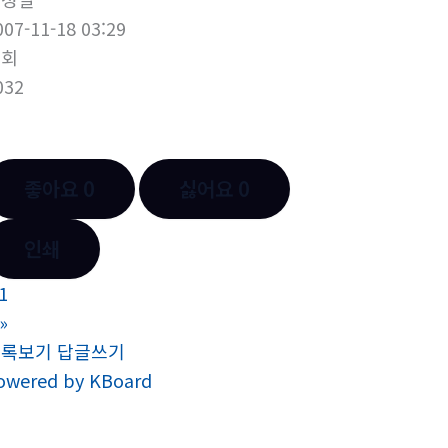
007-11-18 03:29
조회
032
좋아요
0
싫어요
0
인쇄
1
»
목록보기
답글쓰기
owered by KBoard