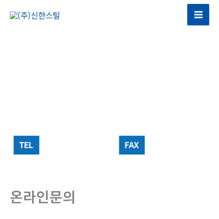
콘
텐
Mai
츠
Men
로
건
너
뛰
기
온라인문의