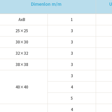
Dimenlon m/m
U
AxB
1
25×25
3
30×30
3
32×32
3
38×38
3
3
40×40
4
5
4