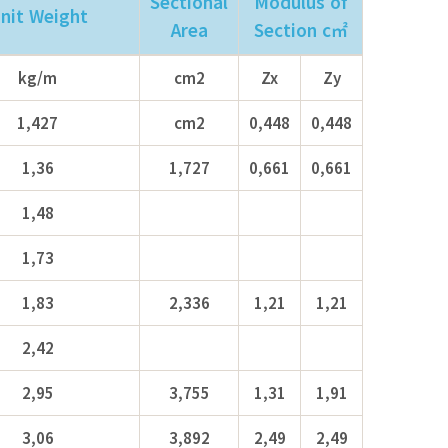
Sectional
Modulus of
nit Weight
Area
Section c㎡
kg/m
cm2
Zx
Zy
1,427
cm2
0,448
0,448
1,36
1,727
0,661
0,661
1,48
1,73
1,83
2,336
1,21
1,21
2,42
2,95
3,755
1,31
1,91
3,06
3,892
2,49
2,49