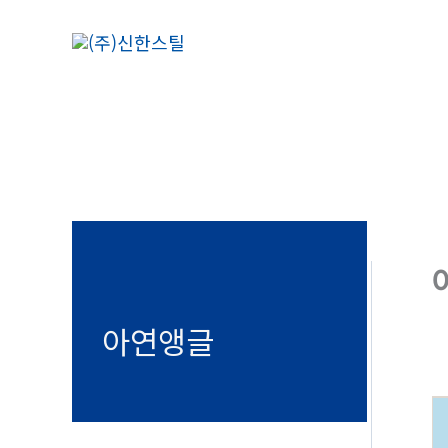
콘
텐
츠
로
건
너
뛰
기
아연앵글