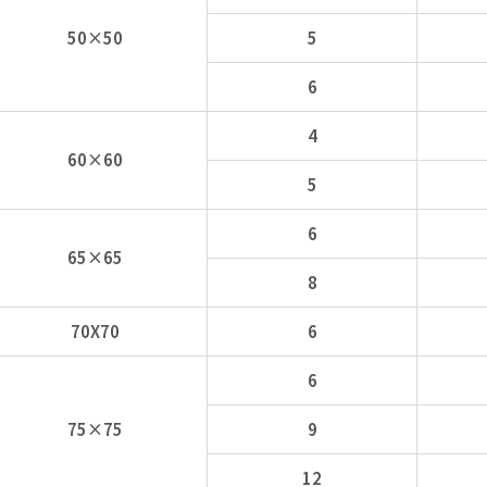
50×50
5
6
4
60×60
5
6
65×65
8
70X70
6
6
75×75
9
12