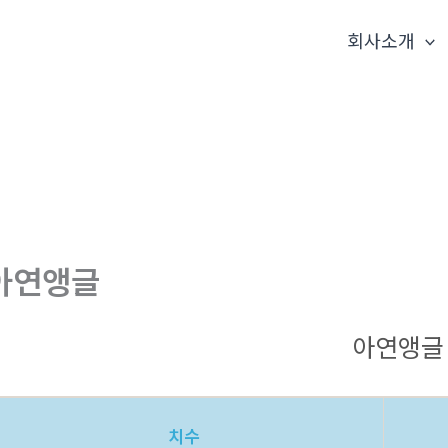
회사소개
아연앵글
아연앵글
치수