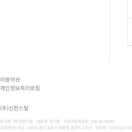
이용약관
개인정보처리방침
(주)신한스틸
회사명: (주)신한스틸 대표자: 정기종
사업자등록번호: 109-86-48983
[김포본사] 주소: 10039 경기 김포시 대곶면 율생리 376-6
담당자 : 010-5133-86