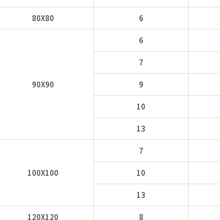
80X80
6
6
7
90X90
9
10
13
7
100X100
10
13
120X120
8