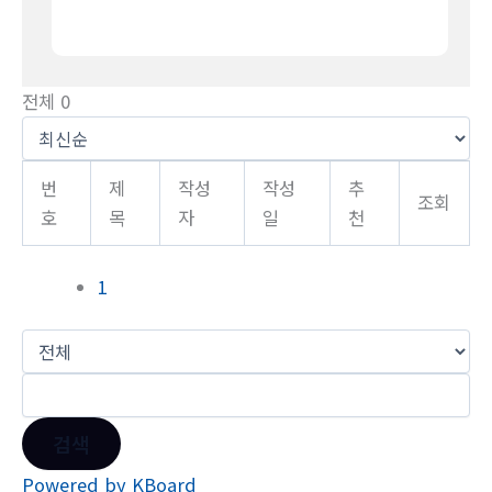
전체 0
번
제
작성
작성
추
조회
호
목
자
일
천
1
검색
Powered by KBoard