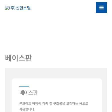
콘
텐
Mai
츠
Men
로
건
너
뛰
기
베이스판
베이스판
콘크리트 바닥에 각종 철 구조물을 고정하는 용도로
사용합니다.