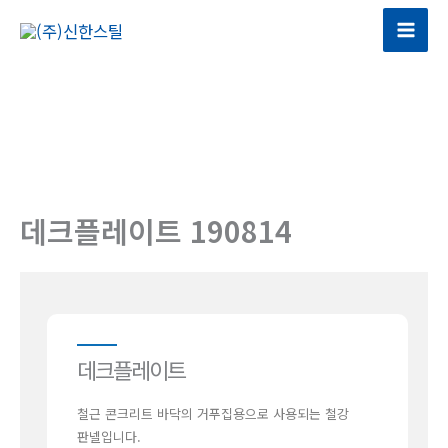
콘
텐
Mai
츠
Men
로
건
너
뛰
기
데크플레이트 190814
데크플레이트
철근 콘크리트 바닥의 거푸집용으로 사용되는 철강
판넬입니다.