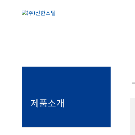
콘
텐
츠
로
건
너
뛰
기
제품소개