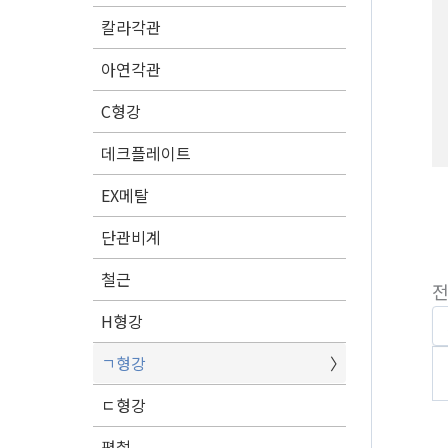
칼라각관
아연각관
C형강
데크플레이트
EX메탈
단관비계
철근
전
H형강
ㄱ형강
ㄷ형강
평철