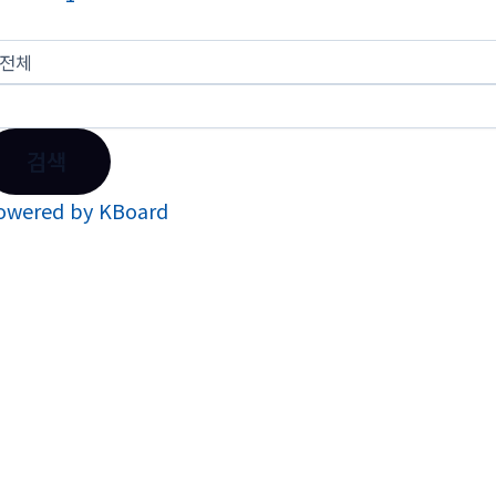
검색
owered by KBoard